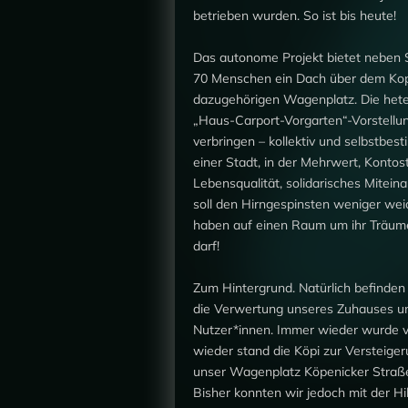
betrieben wurden. So ist bis heute!
Das autonome Projekt bietet neben 
70 Menschen ein Dach über dem Kopf
dazugehörigen Wagenplatz. Die heter
„Haus-Carport-Vorgarten“-Vorstellu
verbringen – kollektiv und selbstbest
einer Stadt, in der Mehrwert, Kontos
Lebensqualität, solidarisches Mitein
soll den Hirngespinsten weniger weic
haben auf einen Raum um ihr Träume
darf!
Zum Hintergrund. Natürlich befinde
die Verwertung unseres Zuhauses und
Nutzer*innen. Immer wieder wurde v
wieder stand die Köpi zur Versteiger
unser Wagenplatz Köpenicker Straß
Bisher konnten wir jedoch mit der Hi