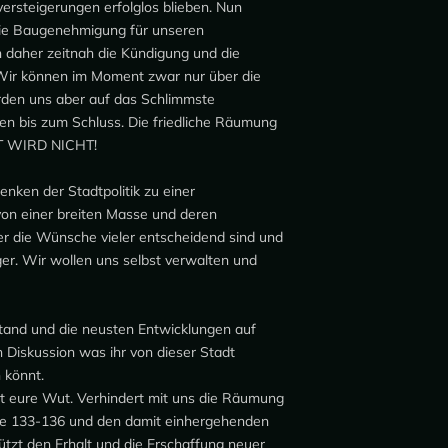
versteigerungen erfolglos blieben. Nun
 die Baugenehmigung für unseren
n daher zeitnah die Kündigung und die
Wir können im Moment zwar nur über die
rden uns aber auf das Schlimmste
fen bis zum Schluss. Die friedliche Räumung
UT WIRD NICHT!
nken der Stadtpolitik zu einer
 von einer breiten Masse und deren
r die Wünsche vieler entscheidend sind und
ger. Wir wollen uns selbst verwalten und
Stand und die neusten Entwicklungen auf
 Diskussion was ihr von dieser Stadt
 könnt.
gt eure Wut. Verhindert mit uns die Räumung
e 133-136 und den damit einhergehenden
tützt den Erhalt und die Erschaffung neuer