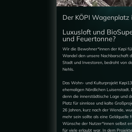
Der KÖPI Wagenplatz i
Luxusloft und BioSup
und Feuertonne?
Wir die Bewohner*innen der Køpi fü
Wandel den unsere Nachbarschaft du
Stadt und Investoren, bedroht von d
Nehls.
Das Wohn- und Kulturprojekt Køpi137 
ehemaligen Nördlichen Luisenstadt. 
denn die innerstädtische Lage und das
Platz für sinnlose und kalte Großpro
26 Jahren, kurz nach der Wende, wur
mehr sein sollte als eine Geldquelle 
Wünsche der Nutzer*innen selbst en
für viele erlaubt war. In dem Projek