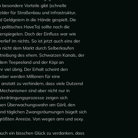
 besondere Vorteile gibt (schnelle
der für Straßenbau und Infrastruktur,
d Geldgeiern in die Hände gespielt. Die
n politisches HaveTo) sollte noch die
spiegelen. Doch der Einfluss war wie
rlief im nichts. So ist jetzt auch eins der
ch nicht dem Markt durch Selberkaufen
ertreibung des ehem. Schwarzen Kanals, der
 dem Teepeeland und der Köpi an
 viel übrig. Der Erhalt scheint den
ieber werden Millionen für eine
nstatt zu verhindern, dass viele Dutzend
echanismen sind aber nicht nur in
 Verdrängungsprozesse zeigen sich
 neuen Überwachungswahn am Görli, den
 und täglichen Zwangsräumungen bügelt sich
ne größten Anreize. Von wegen arm und sexy.
uch ein bisschen Glück zu verdanken, dass