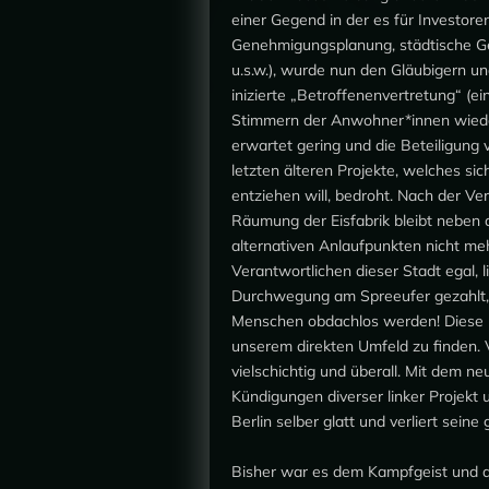
einer Gegend in der es für Investoren
Genehmigungsplanung, städtische Gel
u.s.w.), wurde nun den Gläubigern un
inizierte „Betroffenenvertretung“ (ei
Stimmern der Anwohner*innen wieder
erwartet gering und die Beteiligung ve
letzten älteren Projekte, welches si
entziehen will, bedroht. Nach der V
Räumung der Eisfabrik bleibt neben
alternativen Anlaufpunkten nicht mehr
Verantwortlichen dieser Stadt egal, l
Durchwegung am Spreeufer gezahlt, a
Menschen obdachlos werden! Diese M
unserem direkten Umfeld zu finden.
vielschichtig und überall. Mit dem
Kündigungen diverser linker Projekt
Berlin selber glatt und verliert sei
Bisher war es dem Kampfgeist und a