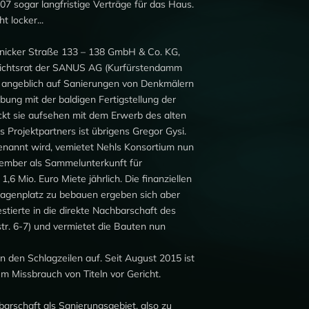
7 sogar langfristige Verträge für das Haus.
t locker...
nicker Straße 133 – 138 GmbH & Co. KG,
fsichtsrat der SANUS AG (Kurfürstendamm
ch angeblich auf Sanierungen von Denkmälern
bung mit der baldigen Fertigstellung der
ckt sie aufsehen mit dem Erwerb des alten
 Projektpartners ist übrigens Gregor Gysi.
nannt wird, vemietet Nehls Konsortium nun
ezember als Sammelunterkunft für
,6 Mio. Euro Miete jährlich. Die finanziellen
Wagenplatz zu bebauen ergeben sich aber
estierte in die direkte Nachbarschaft des
. 6-7) und vermietet die Bauten nun
n den Schlagzeilen auf. Seit August 2015 ist
 Missbrauch von Titeln vor Gericht.
arschaft als Sanierungsgebiet, also zu