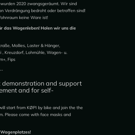
at wurden 2020 zwangsgeräumt. Wir sind
von Verdrängung bedroht oder betroffen sind!
Wohnraum keine Ware ist!
r das Wagenleben! Holen wir uns die
raße, Mollies, Laster & Hänger,
oi , Kreuzdorf, Lohmühle, Wagen- u.
m+, Fips
--
 demonstration and support
ement and for self-
ll start from KØPI by bike and join the the
3pm. Please come with face masks and
d Wagenplatzes!