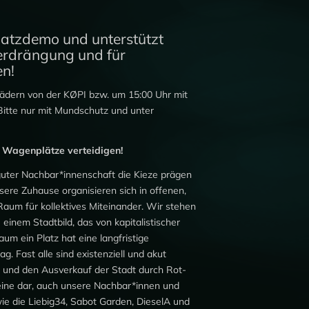
atzdemo und unterstützt
rdrängung und für
n!
Rädern von der KØPI bzw. um 15:00 Uhr mit
Bitte nur mit Mundschutz und unter
g! Wagenplätze verteidigen!
n guter Nachbar*innenschaft die Kieze prägen
sere Zuhause organisieren sich in offenen,
Raum für kollektives Miteinander. Wir stehen
u einem Stadtbild, das von kapitalistischer
um ein Platz hat eine langfristige
g. Fast alle sind existenziell und akut
n und den Ausverkauf der Stadt durch Rot-
leine dar, auch unsere Nachbar*innen und
wie die Liebig34, Sabot Garden, DieselA und