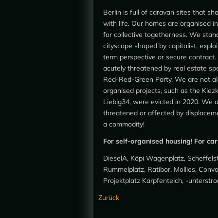
Berlin is full of caravan sites that s
with life. Our homes are organised in
for collective togetherness. We stand
cityscape shaped by capitalist, exploi
term perspective or secure contract.
acutely threatened by real estate spe
Red-Red-Green Party. We are not alon
organised projects, such as the Kiez
Liebig34, were evicted in 2020. We ar
threatened or affected by displaceme
a commodity!
For self-organised housing! For car l
DieselA, Köpi Wagenplatz, Scheffelst
Rummelplatz, Ratibor, Mollies, Conv
Projektplatz Karpfenteich, -unterstro
Zurück