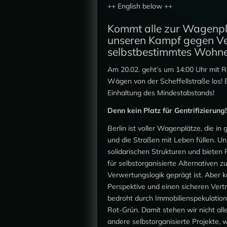
++ English below ++
Kommt alle zur Wagenpl
unseren Kampf gegen Ve
selbstbestimmtes Wohne
Am 20.02. geht’s um 14:00 Uhr mit 
Wägen von der Scheffellstraße los! 
Einhaltung des Mindestabstands!
Denn kein Platz für Gentrifizierun
Berlin ist voller Wagenplätze, die i
und die Straßen mit Leben füllen. Un
solidarischen Strukturen und bieten 
für selbstorganisierte Alternativen z
Verwertungslogik geprägt ist. Aber ka
Perspektive und einen sicheren Vertra
bedroht durch Immobilienspekulatio
Rot-Grün. Damit stehen wir nicht al
andere selbstorganisierte Projekte, 